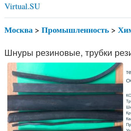
Virtual.SU
Москва
>
Промышленность
>
Хи
Шнуры резиновые, трубки рез
те
О
КО
Тр
Шн
Кр
Кв
Пр
Уп