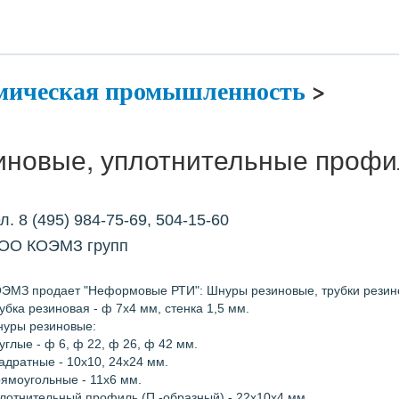
мическая промышленность
>
иновые, уплотнительные проф
л. 8 (495) 984-75-69, 504-15-60
ОО КОЭМЗ групп
ЭМЗ продает "Неформовые РТИ": Шнуры резиновые, трубки резин
убка резиновая - ф 7х4 мм, стенка 1,5 мм.
уры резиновые:
углые - ф 6, ф 22, ф 26, ф 42 мм.
адратные - 10х10, 24х24 мм.
ямоугольные - 11х6 мм.
лотнительный профиль (П -образный) - 22х10х4 мм.