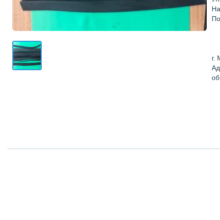
На
По
г.
Ад
об