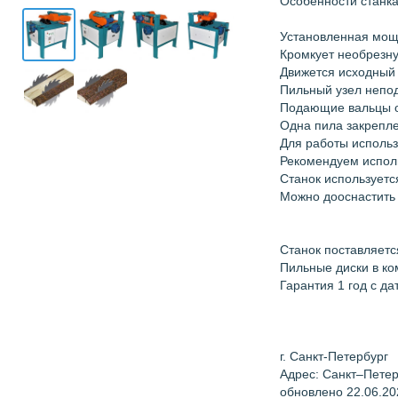
Особенности станка
Установленная мощн
Кромкует необрезну
Движется исходный
Пильный узел непо
Подающие вальцы о
Одна пила закрепле
Для работы использ
Рекомендуем испол
Станок используетс
Можно дооснастить 
Станок поставляетс
Пильные диски в ко
Гарантия 1 год с да
г. Санкт-Петербург
Адрес: Санкт–Петерб
обновлено 22.06.20