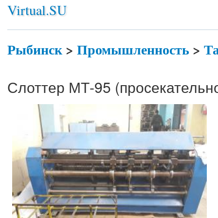
Virtual.SU
Рыбинск
>
Промышленность
>
Та
Слоттер МТ-95 (просекательно