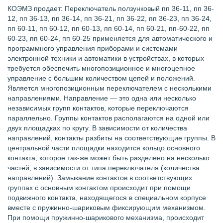
КОЭМЗ продает: Переключатель ползунковый пп 36-11, пп 36-
12, пп 36-13, пп 36-14, пп 36-21, пп 36-22, пп 36-23, пп 36-24,
пп 60-11, пп 60-12, пп 60-13, пп 60-14, пп 60-21, пп-60-22, пп
60-23, пп 60-24, пп 60-25 применяется для автоматического и
программного управления приборами и системами
электронной техники и автоматики в устройствах, в которых
требуется обеспечить многопозиционное и многоцепное
управление с большим количеством цепей и положений.
Является многопозиционным переключателем с несколькими
направлениями. Направление — это одна или несколько
независимых групп контактов, которые переключаются
параллельно. Группы контактов располагаются на одной или
двух площадках по кругу. В зависимости от количества
направлений, контакты разбиты на соответствующие группы. В
центральной части площадки находится кольцо основного
контакта, которое так-же может быть разделено на несколько
частей, в зависимости от типа переключателя (количества
направлений). Замыкание контактов в соответствующих
группах с основным контактом происходит при помощи
подвижного контакта, находящегося в специальном корпусе
вместе с пружинно-шариковым фиксирующим механизмом.
При помощи пружинно-шарикового механизма, происходит