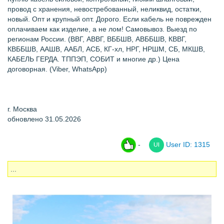
провод с хранения, невостребованный, неликвид, остатки,
новый. Опт и крупный опт. Дорого. Если кабель не поврежден
оплачиваем как изделие, а не лом! Самовывоз. Выезд по
регионам России. (ВВГ, АВВГ, ВББШВ, АВББШВ, КВВГ,
КВББШВ, ААШВ, ААБЛ, АСБ, КГ-хл, НРГ, НРШМ, СБ, МКШВ,
КАБЕЛЬ ГЕРДА. ТППЭП, СОБИТ и многие др.) Цена
договорная. (Viber, WhatsApp)
г. Москва
обновлено 31.05.2026
-
User ID: 1315
...