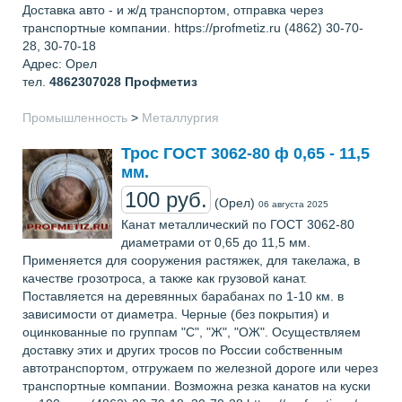
Доставка авто - и ж/д транспортом, отправка через
транспортные компании. https://profmetiz.ru (4862) 30-70-
28, 30-70-18
Адрес: Орел
тел.
4862307028
Профметиз
Промышленность
>
Металлургия
Трос ГОСТ 3062-80 ф 0,65 - 11,5
мм.
100 руб.
(Орел)
06 августа 2025
Канат металлический по ГОСТ 3062-80
диаметрами от 0,65 до 11,5 мм.
Применяется для сооружения растяжек, для такелажа, в
качестве грозотроса, а также как грузовой канат.
Поставляется на деревянных барабанах по 1-10 км. в
зависимости от диаметра. Черные (без покрытия) и
оцинкованные по группам "С", "Ж", "ОЖ". Осуществляем
доставку этих и других тросов по России собственным
автотранспортом, отгружаем по железной дороге или через
транспортные компании. Возможна резка канатов на куски