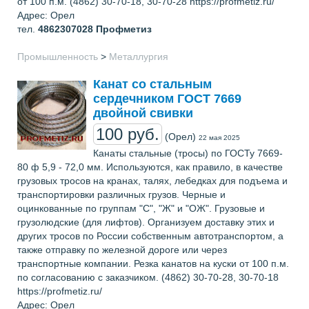
от 100 п.м. (4862) 30-70-18, 30-70-28 https://profmetiz.ru/
Адрес: Орел
тел.
4862307028
Профметиз
Промышленность
>
Металлургия
Канат со стальным
сердечником ГОСТ 7669
двойной свивки
100 руб.
(Орел)
22 мая 2025
Канаты стальные (тросы) по ГОСТу 7669-
80 ф 5,9 - 72,0 мм. Используются, как правило, в качестве
грузовых тросов на кранах, талях, лебедках для подъема и
транспортировки различных грузов. Черные и
оцинкованные по группам "С", "Ж" и "ОЖ". Грузовые и
грузолюдские (для лифтов). Организуем доставку этих и
других тросов по России собственным автотранспортом, а
также отправку по железной дороге или через
транспортные компании. Резка канатов на куски от 100 п.м.
по согласованию с заказчиком. (4862) 30-70-28, 30-70-18
https://profmetiz.ru/
Адрес: Орел