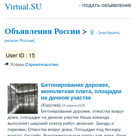
Virtual.SU
+
ПОДАТЬ ОБЪЯВЛЕНИЕ
Объявления России
>
- [настроить
регион России]
User ID : 15
Услуги
Строительство
Бетонирование дорожек,
монолитная плита, площадки
на дачном участке
(Королев)
25 апреля 2025
Бетонирование дорожек, отмостка вокруг
дома, площадки на дачном участке Наша команда
выполняет широкий спектр работ, включая: Заезды и
парковки; Отмостки вокруг дома; Площадки под беседку,
мангал, бассейн; Фундаментальные плиты для дома, бани,