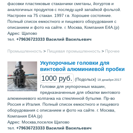
фасовки пластиковые стаканчики сметаны, йогуртов и
аналогичных продуктов с последу.щей запайкой фольгой.
Настроен на 75 стакан. 1997 г.в. Хорошее состояние.
Полный список емкостного и пищевого оборудования с
описанием и фото на сайте. г. Москва, Компания Е4А.(р)
Адрес: Щапово
тел.
+79636723333
Василий Васильевич
Промышленность
>
Пищевая промышленность
>
Прочее
Укупорочные головки для
винтовой алюминиевой пробки
1000 руб.
(Подольск)
18 декабря 2017
Головки для укупорочных машин,
предназначенные для обкатки винтового
алюминиевого колпачка на стеклянной бутылке. Пр-во
Россия и Италия. Полный список емкостного и пищевого
оборудования с описанием и фото на сайте. г. Москва,
Компания Е4А.(р)
Адрес: Москва,поселок Щапово
тел.
+79636723333
Василий Васильевич