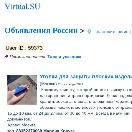
Virtual.SU
Объявления России
>
- [настроить регион
User ID : 59373
Промышленность
Тара и упаковка
Уголки для защиты плоских издел
(Москва)
20 сентября 2024
"Каждому клиенту, который оставит заявку на
для хранения и транспортировки. Легко надев
хранить зеркала, стекла, столешницы, керам
образцы наших пластиковых уголков с отправкой
15 до 18 мм, от 24 до 27 мм, от 36 до 40 мм. Всегда в наличи
документов."
Адрес: Москва
тел.
88352370669
Марина Краузе