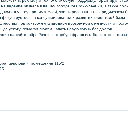
маркетинг, рекламу и технологическую поддержку, гарантируя ста
 на ведение бизнеса в вашем городе без конкуренции, а также по
дничеству предпринимателей, заинтересованных в юридическом би
ы фокусируетесь на консультировании и развитии клиентской базы.
олностью под контролем благодаря прозрачной отчетности и посто
ную услугу, помогая людям начать новую жизнь без долгов.
ия на сайте: https://санкт-петербург.франшиза-банкротство-физи
ора Качалова 7, помещение 115/2
25