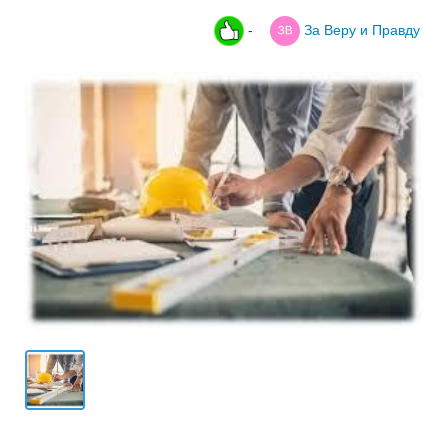
-
За Веру и Правду