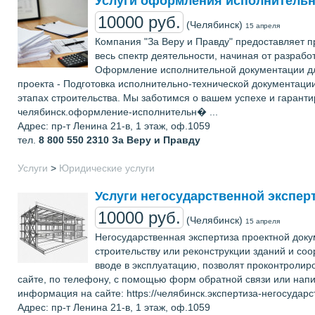
Услуги оформления исполнительн
10000 руб.
(Челябинск)
15 апреля
Компания "За Веру и Правду" предоставляет 
весь спектр деятельности, начиная от разрабо
Оформление исполнительной документации для
проекта - Подготовка исполнительно-технической документации
этапах строительства. Мы заботимся о вашем успехе и гарант
челябинск.оформление-исполнительн� ...
Адрес: пр-т Ленина 21-в, 1 этаж, оф.1059
тел.
8 800 550 2310
За Веру и Правду
Услуги
>
Юридические услуги
Услуги негосударственной экспер
10000 руб.
(Челябинск)
15 апреля
Негосударственная экспертиза проектной док
строительству или реконструкции зданий и соо
вводе в эксплуатацию, позволят проконтроли
сайте, по телефону, с помощью форм обратной связи или нап
информация на сайте: https://челябинск.экспертиза-негосудар
Адрес: пр-т Ленина 21-в, 1 этаж, оф.1059