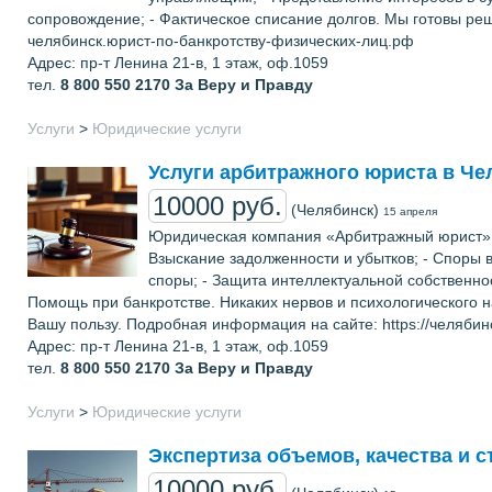
сопровождение; - Фактическое списание долгов. Мы готовы реш
челябинск.юрист-по-банкротству-физических-лиц.рф
Адрес: пр-т Ленина 21-в, 1 этаж, оф.1059
тел.
8 800 550 2170
За Веру и Правду
Услуги
>
Юридические услуги
Услуги арбитражного юриста в Че
10000 руб.
(Челябинск)
15 апреля
Юридическая компания «Арбитражный юрист» —
Взыскание задолженности и убытков; - Споры 
споры; - Защита интеллектуальной собственно
Помощь при банкротстве. Никаких нервов и психологического 
Вашу пользу. Подробная информация на сайте: https://челяби
Адрес: пр-т Ленина 21-в, 1 этаж, оф.1059
тел.
8 800 550 2170
За Веру и Правду
Услуги
>
Юридические услуги
Экспертиза объемов, качества и 
10000 руб.