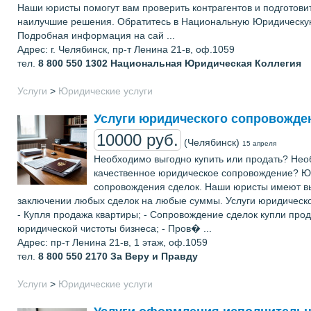
Наши юристы помогут вам проверить контрагентов и подготов
наилучшие решения. Обратитесь в Национальную Юридическую
Подробная информация на сай ...
Адрес: г. Челябинск, пр-т Ленина 21-в, оф.1059
тел.
8 800 550 1302
Национальная Юридическая Коллегия
Услуги
>
Юридические услуги
Услуги юридического сопровожде
10000 руб.
(Челябинск)
15 апреля
Необходимо выгодно купить или продать? Нео
качественное юридическое сопровождение? Ю
сопровождения сделок. Наши юристы имеют вы
заключении любых сделок на любые суммы. Услуги юридическо
- Купля продажа квартиры; - Сопровождение сделок купли про
юридической чистоты бизнеса; - Пров� ...
Адрес: пр-т Ленина 21-в, 1 этаж, оф.1059
тел.
8 800 550 2170
За Веру и Правду
Услуги
>
Юридические услуги