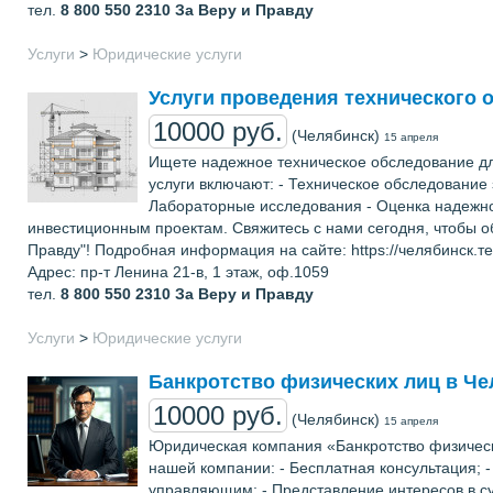
тел.
8 800 550 2310
За Веру и Правду
Услуги
>
Юридические услуги
Услуги проведения технического 
10000 руб.
(Челябинск)
15 апреля
Ищете надежное техническое обследование для
услуги включают: - Техническое обследование
Лабораторные исследования - Оценка надежн
инвестиционным проектам. Свяжитесь с нами сегодня, чтобы о
Правду"! Подробная информация на сайте: https://челябинск.
Адрес: пр-т Ленина 21-в, 1 этаж, оф.1059
тел.
8 800 550 2310
За Веру и Правду
Услуги
>
Юридические услуги
Банкротство физических лиц в Че
10000 руб.
(Челябинск)
15 апреля
Юридическая компания «Банкротство физическ
нашей компании: - Бесплатная консультация; 
управляющим; - Представление интересов в су