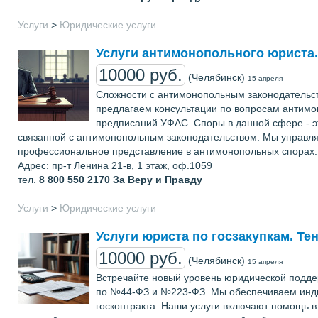
Услуги
>
Юридические услуги
Услуги антимонопольного юриста.
10000 руб.
(Челябинск)
15 апреля
Сложности с антимонопольным законодательс
предлагаем консультации по вопросам антимон
предписаний УФАС. Споры в данной сфере - эт
связанной с антимонопольным законодательством. Мы управляе
профессиональное представление в антимонопольных спорах.
Адрес: пр-т Ленина 21-в, 1 этаж, оф.1059
тел.
8 800 550 2170
За Веру и Правду
Услуги
>
Юридические услуги
Услуги юриста по госзакупкам. Т
10000 руб.
(Челябинск)
15 апреля
Встречайте новый уровень юридической подде
по №44-ФЗ и №223-ФЗ. Мы обеспечиваем индив
госконтракта. Наши услуги включают помощь в 