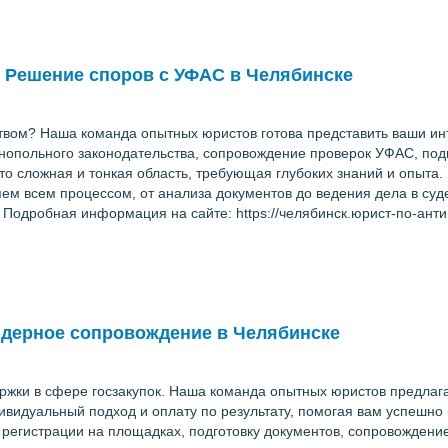
 Решение споров с УФАС в Челябинске
твом? Наша команда опытных юристов готова представить ваши и
опольного законодательства, сопровождение проверок УФАС, подг
о сложная и тонкая область, требующая глубоких знаний и опыта.
м всем процессом, от анализа документов до ведения дела в суде
 Подробная информация на сайте: https://челябинск.юрист-по-ан
ендерное сопровождение в Челябинске
ржки в сфере госзакупок. Наша команда опытных юристов предлаг
идуальный подход и оплату по результату, помогая вам успешно 
регистрации на площадках, подготовку документов, сопровождение 