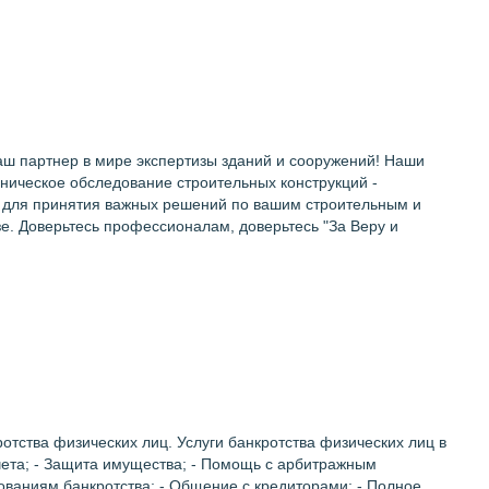
аш партнер в мире экспертизы зданий и сооружений! Наши
хническое обследование строительных конструкций -
 для принятия важных решений по вашим строительным и
е. Доверьтесь профессионалам, доверьтесь "За Веру и
ства физических лиц. Услуги банкротства физических лиц в
учета; - Защита имущества; - Помощь с арбитражным
бованиям банкротства; - Общение с кредиторами; - Полное