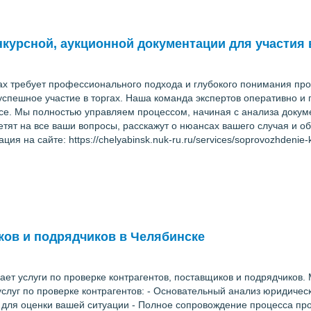
курсной, аукционной документации для участия 
нах требует профессионального подхода и глубокого понимания пр
успешное участие в торгах. Наша команда экспертов оперативно и
се. Мы полностью управляем процессом, начиная с анализа докум
тят на все ваши вопросы, расскажут о нюансах вашего случая и об
 на сайте: https://chelyabinsk.nuk-ru.ru/services/soprovozhdenie-
ков и подрядчиков в Челябинске
ет услуги по проверке контрагентов, поставщиков и подрядчиков.
слуг по проверке контрагентов: - Основательный анализ юридическ
 для оценки вашей ситуации - Полное сопровождение процесса про