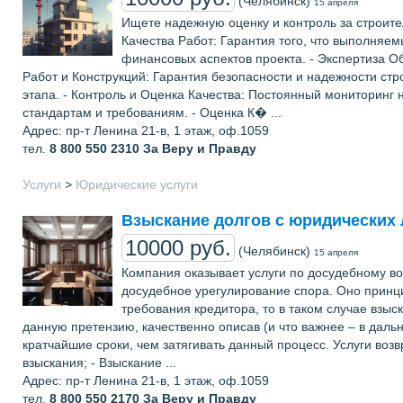
(Челябинск)
15 апреля
Ищете надежную оценку и контроль за строите
Качества Работ: Гарантия того, что выполняе
финансовых аспектов проекта. - Экспертиза О
Работ и Конструкций: Гарантия безопасности и надежности с
этапа. - Контроль и Оценка Качества: Постоянный мониторинг 
стандартам и требованиям. - Оценка К� ...
Адрес: пр-т Ленина 21-в, 1 этаж, оф.1059
тел.
8 800 550 2310
За Веру и Правду
Услуги
>
Юридические услуги
Взыскание долгов с юридических 
10000 руб.
(Челябинск)
15 апреля
Компания оказывает услуги по досудебному в
досудебное урегулирование спора. Оно принци
требования кредитора, то в таком случае взы
данную претензию, качественно описав (и что важнее – в даль
кратчайшие сроки, чем затягивать данный процесс. Услуги воз
взыскания; - Взыскание ...
Адрес: пр-т Ленина 21-в, 1 этаж, оф.1059
тел.
8 800 550 2170
За Веру и Правду