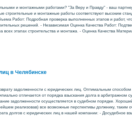
льными и монтажными работами? "За Веру и Правду" - ваш партнер
мые строительные и монтажные работы соответствуют высоким стан
бъема Работ: Подробная проверка выполненных этапов и работ, что
троительных решений. - Независимая Оценка Качества Работ: Подт
на всех этапах строительства и монтажа. - Оценка Качества Матер
лиц в Челябинске
озврату задолженности с юридических лиц. Оптимальным способом
пиально отличается от порядка взыскания долга в арбитражном с
скание задолженности осуществляется в судебном порядке. Хороши
нейшем реализовав) все возможные перспективы должнику, таким об
врата долгов с юридических лиц в нашей компании: - Досудебное 