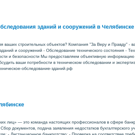
обследования зданий и сооружений в Челябинске
 ваших строительных объектов? Компания "За Веру и Правду" - в
 зданий и сооружений - Обследование технического состояния - Те
ости и безопасности Мы предоставляем объективную информацию
бсудить ваши потребности в техническом обследовании и экспертиз
техническое-обследование-зданий.рф
лябинске
их лиц» — это команда настоящих профессионалов в сфере банкрот
- Сбор документов, подача заявления недостатков бухгалтерского 
де; - Дистанционное банкротство; - Проверка на соответствие тре