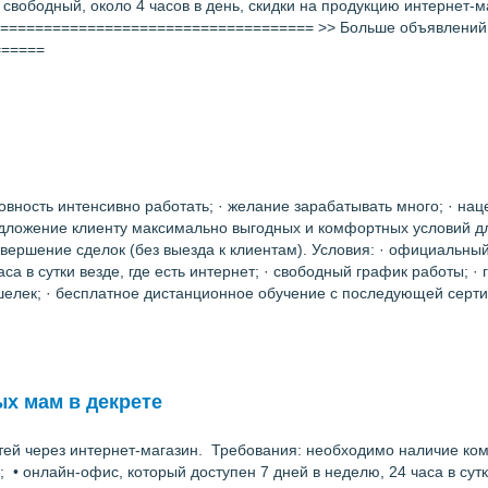
 свободный, около 4 часов в день, скидки на продукцию интернет-м
=================================== >> Больше объявлений о уд
======
товность интенсивно работать; · желание зарабатывать много; · нац
редложение клиенту максимально выгодных и комфортных условий дл
ершение сделок (без выезда к клиентам). Условия: · официальный 
са в сутки везде, где есть интернет; · свободный график работы; 
шелек; · бесплатное дистанционное обучение с последующей серти
ых мам в декрете
тей через интернет-магазин. Требования: необходимо наличие ком
 • онлайн-офис, который доступен 7 дней в неделю, 24 часа в сутк