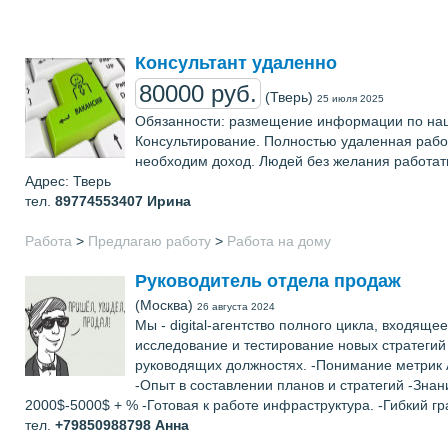
Консультант удаленно
80000 руб.
(Тверь)
25 июля 2025
Обязанности: размещение информации по наше
Консультирование. Полностью удаленная рабо
необходим доход. Людей без желания работать
Адрес: Тверь
тел.
89774553407
Ирина
Работа
>
Предлагаю работу
>
Работа на дому
Руководитель отдела продаж
(Москва)
26 августа 2024
Мы - digital-агентство полного цикла, входящ
исследование и тестирование новых стратеги
руководящих должностях. -Понимание метрик A
-Опыт в составлении планов и стратегий -Зна
2000$-5000$ + % -Готовая к работе инфраструктура. -Гибкий 
тел.
+79850988798
Анна