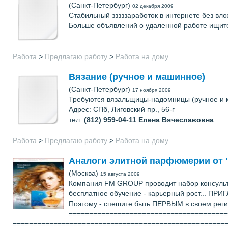
(Санкт-Петербург)
02 декабря 2009
Стабильный зззззаработок в интернете без в
Больше объявлений о удаленной работе ищите
Работа
>
Предлагаю работу
>
Работа на дому
Вязание (ручное и машинное)
(Санкт-Петербург)
17 ноября 2009
Требуются вязальщицы-надомницы (ручное и 
Адрес: СПб, Лиговский пр., 56-г
тел.
(812) 959-04-11
Елена Вячеславовна
Работа
>
Предлагаю работу
>
Работа на дому
Аналоги элитной парфюмерии от 
(Москва)
15 августа 2009
Компания FM GROUP проводит набор консульта
бесплатное обучение - карьерный рост... ПР
Поэтому - спешите быть ПЕРВЫМ в своем регион
==========================================
====================================================