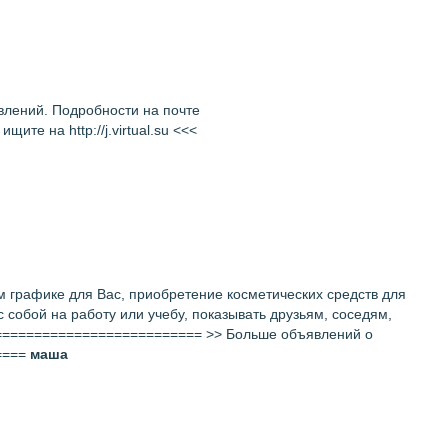
влений. Подробности на почте
 на http://j.virtual.su <<<
м графике для Вас, приобретение косметических средств для
с собой на работу или учебу, показывать друзьям, соседям,
=========================== >> Больше объявлений о
=====
маша