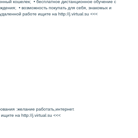
ронный кошелек; • бесплатное дистанционное обучение с
дения; • возможность покупать для себя, знакомых и
нной работе ищите на http://j.virtual.su <<<
ования :желание работать,интернет.
 на http://j.virtual.su <<<