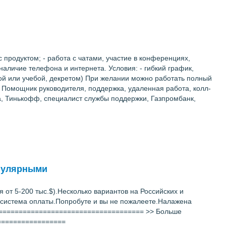
 продуктом; - работа с чатами, участие в конференциях,
 наличие телефона и интернета. Условия: - гибкий график,
ой или учебой, декретом) При желании можно работать полный
х: Помощник руководителя, поддержка, удаленная работа, колл-
ра, Тинькофф, специалист службы поддержки, Газпромбанк,
опулярными
 от 5-200 тыс.$).Несколько вариантов на Российских и
я система оплаты.Попробуте и вы не пожалеете.Налажена
======================================= >> Больше
==================