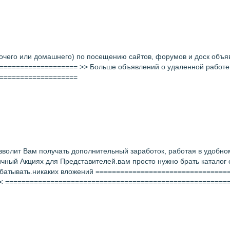
бочего или домашнего) по посещению сайтов, форумов и доск объя
================ >> Больше объявлений о удаленной работе ищите
===================
волит Вам получать дополнительный заработок, работая в удобно
личный Акциях для Представителей.вам просто нужно брать каталог 
арабатывать.никаких вложений ===============================
.su <<< =====================================================