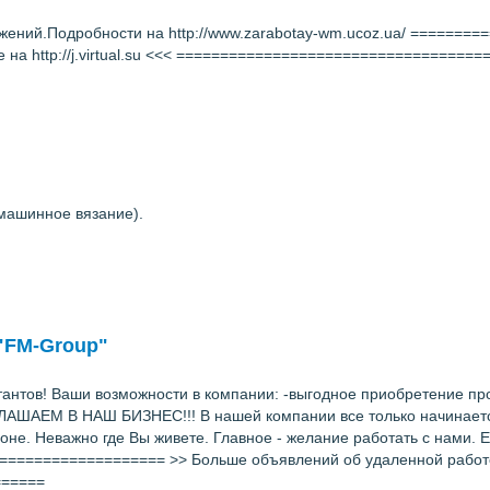
ложений.Подробности на http://www.zarabotay-wm.ucoz.ua/ =====
 на http://j.virtual.su <<< =================================
машинное вязание).
"FM-Group"
нтов! Ваши возможности в компании: -выгодное приобретение про
ИГЛАШАЕМ В НАШ БИЗНЕС!!! В нашей компании все только начинаетс
е. Неважно где Вы живете. Главное - желание работать с нами. Ес
================ >> Больше объявлений об удаленной работе ищи
======