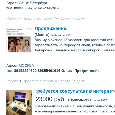
Адрес: Санкт-Петербург
тел.
89500264762
Константин
Работа
>
Предлагаю работу
>
Работа на дому
Продвижение.
(Москва)
04 февраля 2018
Возьму в бизнес 12 человек, для развития сет
зарабатывать. Интересуют люди, готовые возгл
Хабаровск, Владивосток, Новосибирск... или 
==========================================
====================================================
Адрес: МОСКВА
тел.
89152224622 89855461616
Ольга. Продвижение.
Работа
>
Предлагаю работу
>
Работа на дому
Требуется консультант в интернет
23000 руб.
(Приволжск)
21 июня 2017
Требования: знание ПК, коммуникабельность, а
консультирование клиентов. Условия : беспла