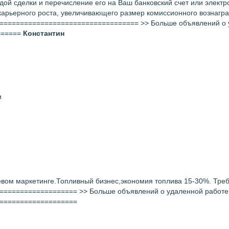
дой сделки и перечисление его на Ваш банковский счет или элект
арьерного роста, увеличивающего размер комиссионного вознаграж
================================= >> Больше объявлений о удале
======
Константин
и
вом маркетинге.Топливный бизнес,экономия топлива 15-30%. Треб
================ >> Больше объявлений о удаленной работе ищите
===================