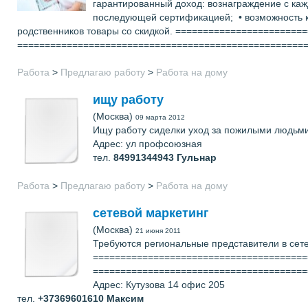
гарантированный доход: вознаграждение с каж
последующей сертификацией; • возможность к
родственников товары со скидкой. =========================
====================================================
Работа
>
Предлагаю работу
>
Работа на дому
ищу работу
(Москва)
09 марта 2012
Ищу работу сиделки уход за пожилыми людьм
Адрес: ул профсоюзная
тел.
84991344943
Гульнар
Работа
>
Предлагаю работу
>
Работа на дому
сетевой маркетинг
(Москва)
21 июня 2011
Требуются региональные представители в сете
==========================================
=======================================
Адрес: Кутузова 14 офис 205
тел.
+37369601610
Максим