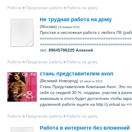
Работа
>
Предлагаю работу
>
Работа на дому
Не трудная работа на дому
(Москва)
10 января 2011
Простая и несложная работа с любого ПК (ра
==========================================
=======================================
тел.
89645786225
Алексей
Работа
>
Предлагаю работу
>
Работа на дому
стань представителем avon
(Великий Новгород)
16 августа 2010
Стань Представителем Компании Avon. Это поз
себя со скидкой 30 %, подарки, участие в раз
знакомым и этого будет достаточно чтобы з
удаленной работе ищите на http://j.virtual
Работа
>
Предлагаю работу
>
Работа на дому
Работа в интернете без вложений