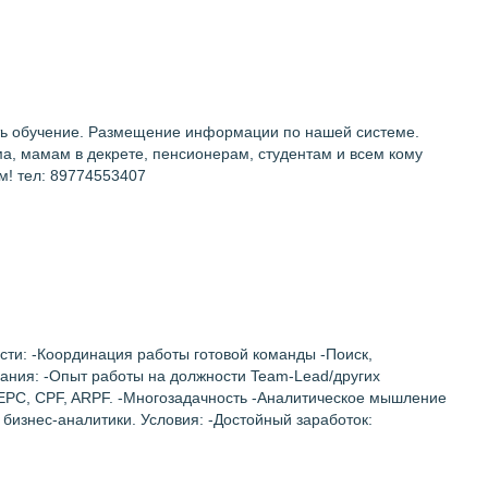
сть обучение. Размещение информации по нашей системе.
, мамам в декрете, пенсионерам, студентам и всем кому
м! тел: 89774553407
ости: -Координация работы готовой команды -Поиск,
ания: -Опыт работы на должности Team-Lead/других
, EPC, CPF, ARPF. -Многозадачность -Аналитическое мышление
 бизнес-аналитики. Условия: -Достойный заработок: