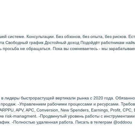
й системе. Консультации. Без обзонов, без опыта, без рисков. Е
та Свободный график Достойный доход Подойдёт работникам найма
 просьба не обращаться. Пока вы сомневаетесь - мы зарабатывае
ее в лидеры быстрорастущей вертикали рынка с 2020 года. Обязанн
й продаж. -Управлением рабочими процессами и ресурсами. Требов
RPPU, APV, APC, Conversion, New Spenders, Earnings, Profit, CPC
ние risk-managment. -Продвинутый уровень работы с инструментами
график. -Полностью удаленная работа. Писать в телеграм @oddoou