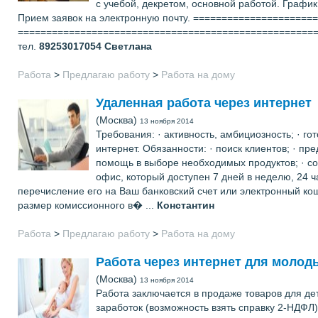
с учебой, декретом, основной работой. График
Прием заявок на электронную почту. =======================
====================================================
тел.
89253017054
Светлана
Работа
>
Предлагаю работу
>
Работа на дому
Удаленная работа через интернет
(Москва)
13 ноября 2014
Требования: · активность, амбициозность; · го
интернет. Обязанности: · поиск клиентов; · п
помощь в выборе необходимых продуктов; · сов
офис, который доступен 7 дней в неделю, 24 ча
перечисление его на Ваш банковский счет или электронный ко
размер комиссионного в� ...
Константин
Работа
>
Предлагаю работу
>
Работа на дому
Работа через интернет для молод
(Москва)
13 ноября 2014
Работа заключается в продаже товаров для де
заработок (возможность взять справку 2-НДФЛ);