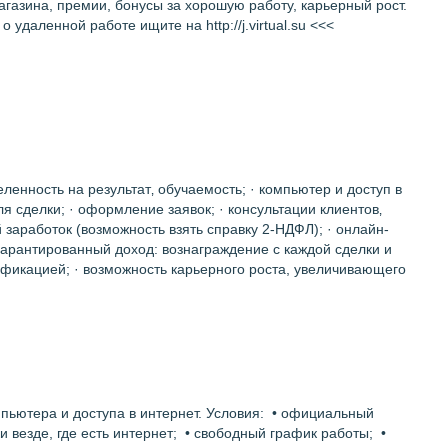
агазина, премии, бонусы за хорошую работу, карьерный рост.
аленной работе ищите на http://j.virtual.su <<<
еленность на результат‚ обучаемость; · компьютер и доступ в
я сделки; · оформление заявок; · консультации клиентов‚
заработок (возможность взять справку 2-НДФЛ); · онлайн-
· гарантированный доход: вознаграждение с каждой сделки и
фикацией; · возможность карьерного роста, увеличивающего
пьютера и доступа в интернет. Условия: • официальный
и везде, где есть интернет; • свободный график работы; •