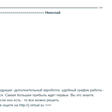
===================================================== >>
=========================
Николай
дукции -дополнительный зароботок -удобный график работы -
я. Самая большая прибыль ждет первых. Вы это знаете.
ли оно есть - то все можно решить.
те на http://j.virtual.su <<<