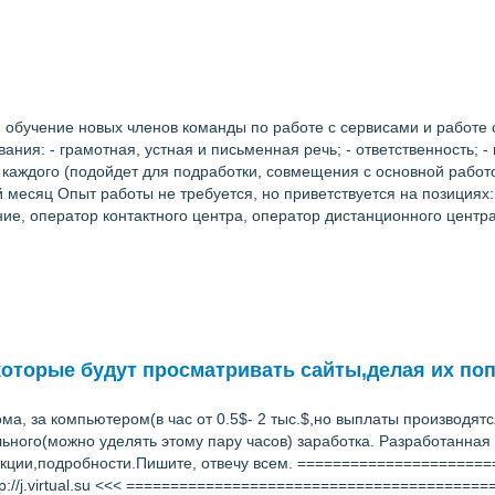
 обучение новых членов команды по работе с сервисами и работе с
ания: - грамотная, устная и письменная речь; - ответственность; -
каждого (подойдет для подработки, совмещения с основной работ
ей месяц Опыт работы не требуется, но приветствуется на позиция
ние, оператор контактного центра, оператор дистанционного цент
которые будут просматривать сайты,делая их п
а, за компьютером(в час от 0.5$- 2 тыс.$,но выплаты производятся
ьного(можно уделять этому пару часов) заработка. Разработанна
нсткции,подробности.Пишите, отвечу всем. ===================
tp://j.virtual.su <<< ========================================