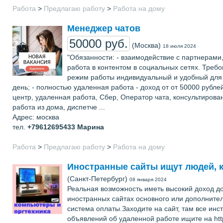
Работа
>
Предлагаю работу
>
Работа на дому
Менеджер чатов
50000 руб.
(Москва)
18 июля 2024
"Обязанности: - взаимодействие с партнерами,
работа в контентом в социальных сетях. Требов
режим работы индивидуальный и удобный для 
день; - полностью удаленная работа - доход от от 50000 рубл
центр, удаленная работа, Сбер, Оператор чата, консультирова
работа из дома, диспетче ...
Адрес: москва
тел.
+79612695433
Марина
Работа
>
Предлагаю работу
>
Работа на дому
Иностранные сайты ищут людей, 
(Санкт-Петербург)
08 января 2024
Реальная возможность иметь высокий доход дом
иностранных сайтах основного или дополнител
система оплаты.Заходите на сайт, там все и
объявлений об удаленной работе ищите на ht