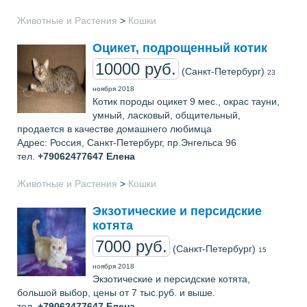
Животные и Растения
>
Кошки
Оцикет, подрощенный котик
10000 руб.
(Санкт-Петербург)
23
ноября 2018
Котик породы оцикет 9 мес., окрас тауни,
умный, ласковый, общительный,
продается в качестве домашнего любимца
Адрес: Россия, Санкт-Петербург, пр.Энгельса 96
тел.
+79062477647
Елена
Животные и Растения
>
Кошки
Экзотические и персидские
котята
7000 руб.
(Санкт-Петербург)
15
ноября 2018
Экзотические и персидские котята,
большой выбор, цены от 7 тыс.руб. и выше.
тел.
+79062477647
Елена