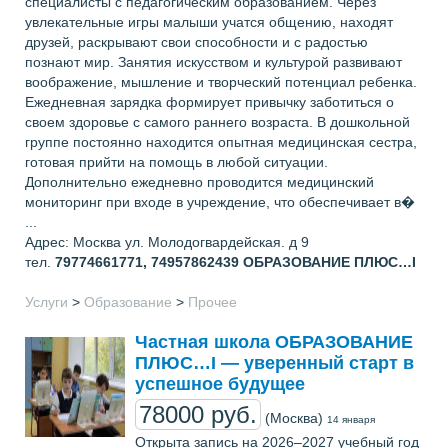
специалисты с педагогическим образованием. Через
увлекательные игры малыши учатся общению, находят
друзей, раскрывают свои способности и с радостью
познают мир. Занятия искусством и культурой развивают
воображение, мышление и творческий потенциал ребенка.
Ежедневная зарядка формирует привычку заботиться о
своем здоровье с самого раннего возраста. В дошкольной
группе постоянно находится опытная медицинская сестра,
готовая прийти на помощь в любой ситуации.
Дополнительно ежедневно проводится медицинский
мониторинг при входе в учреждение, что обеспечивает в�
...
Адрес: Москва ул. Молодогвардейская. д 9
тел.
79774661771, 74957862439
ОБРАЗОВАНИЕ ПЛЮС…I
Услуги
>
Образование
>
Прочее
Частная школа ОБРАЗОВАНИЕ
ПЛЮС…I — уверенный старт в
успешное будущее
78000 руб.
(Москва)
14 января
Открыта запись на 2026–2027 учебный год