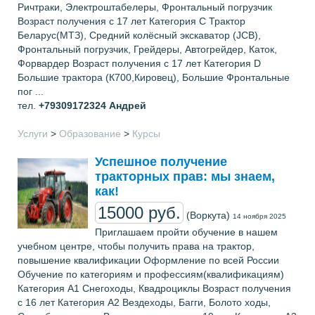
Ричтраки, Электроштабелеры, Фронтальный погрузчик
Возраст получения с 17 лет Категория С Трактор
Беларус(МТЗ), Средний колёсный экскаватор (JCB),
Фронтальный погрузчик, Грейдеры, Автогрейдер, Каток,
Форвардер Возраст получения с 17 лет Категория D
Большие трактора (К700,Кировец), Большие Фронтальные
пог ...
тел.
+79309172324
Андрей
Услуги
>
Образование
>
Курсы
Успешное получение
тракторных прав: мы знаем,
как!
15000 руб.
(Воркута)
14 ноября 2025
Приглашаем пройти обучение в нашем
учебном центре, чтобы получить права на трактор,
повышение квалификации Оформление по всей России
Обучение по категориям и профессиям(квалификациям)
Категория А1 Снегоходы, Квадроциклы Возраст получения
с 16 лет Категория А2 Вездеходы, Багги, Болото ходы,