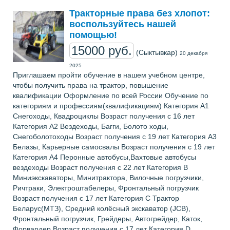
Тракторные права без хлопот:
воспользуйтесь нашей
помощью!
15000 руб.
(Сыктывкар)
20 декабря
2025
Приглашаем пройти обучение в нашем учебном центре,
чтобы получить права на трактор, повышение
квалификации Оформление по всей России Обучение по
категориям и профессиям(квалификациям) Категория А1
Снегоходы, Квадроциклы Возраст получения с 16 лет
Категория А2 Вездеходы, Багги, Болото ходы,
Снегоболотоходы Возраст получения с 19 лет Категория А3
Белазы, Карьерные самосвалы Возраст получения с 19 лет
Категория А4 Перонные автобусы,Вахтовые автобусы
вездеходы Возраст получения с 22 лет Категория В
Миниэкскаваторы, Минитрактора, Вилочные погрузчики,
Ричтраки, Электроштабелеры, Фронтальный погрузчик
Возраст получения с 17 лет Категория С Трактор
Беларус(МТЗ), Средний колёсный экскаватор (JCB),
Фронтальный погрузчик, Грейдеры, Автогрейдер, Каток,
Форвардер Возраст получения с 17 лет Категория D