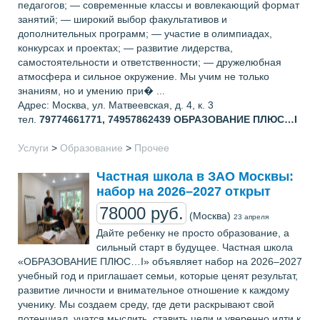
педагогов; — современные классы и вовлекающий формат
занятий; — широкий выбор факультативов и
дополнительных программ; — участие в олимпиадах,
конкурсах и проектах; — развитие лидерства,
самостоятельности и ответственности; — дружелюбная
атмосфера и сильное окружение. Мы учим не только
знаниям, но и умению при� ...
Адрес: Москва, ул. Матвеевская, д. 4, к. 3
тел.
79774661771, 74957862439
ОБРАЗОВАНИЕ ПЛЮС…I
Услуги
>
Образование
>
Прочее
Частная школа в ЗАО Москвы:
набор на 2026–2027 открыт
78000 руб.
(Москва)
23 апреля
Дайте ребенку не просто образование, а
сильный старт в будущее. Частная школа
«ОБРАЗОВАНИЕ ПЛЮС…I» объявляет набор на 2026–2027
учебный год и приглашает семьи, которые ценят результат,
развитие личности и внимательное отношение к каждому
ученику. Мы создаем среду, где дети раскрывают свой
потенциал, учатся мыслить, ставить цели и уверенно идти к