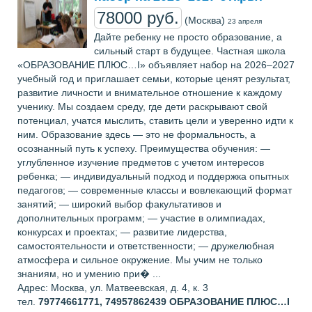
78000 руб.
(Москва)
23 апреля
Дайте ребенку не просто образование, а
сильный старт в будущее. Частная школа
«ОБРАЗОВАНИЕ ПЛЮС…I» объявляет набор на 2026–2027
учебный год и приглашает семьи, которые ценят результат,
развитие личности и внимательное отношение к каждому
ученику. Мы создаем среду, где дети раскрывают свой
потенциал, учатся мыслить, ставить цели и уверенно идти к
ним. Образование здесь — это не формальность, а
осознанный путь к успеху. Преимущества обучения: —
углубленное изучение предметов с учетом интересов
ребенка; — индивидуальный подход и поддержка опытных
педагогов; — современные классы и вовлекающий формат
занятий; — широкий выбор факультативов и
дополнительных программ; — участие в олимпиадах,
конкурсах и проектах; — развитие лидерства,
самостоятельности и ответственности; — дружелюбная
атмосфера и сильное окружение. Мы учим не только
знаниям, но и умению при� ...
Адрес: Москва, ул. Матвеевская, д. 4, к. 3
тел.
79774661771, 74957862439
ОБРАЗОВАНИЕ ПЛЮС…I