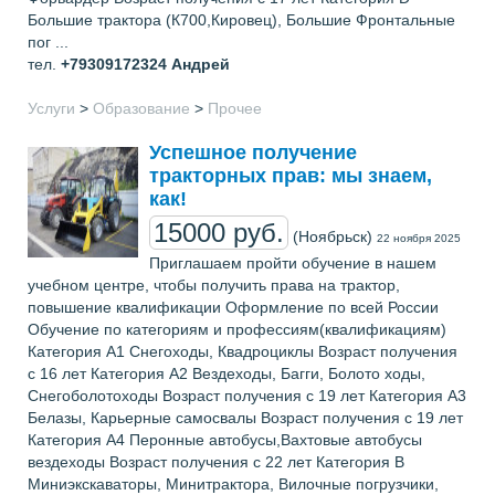
Большие трактора (К700,Кировец), Большие Фронтальные
пог ...
тел.
+79309172324
Андрей
Услуги
>
Образование
>
Прочее
Успешное получение
тракторных прав: мы знаем,
как!
15000 руб.
(Ноябрьск)
22 ноября 2025
Приглашаем пройти обучение в нашем
учебном центре, чтобы получить права на трактор,
повышение квалификации Оформление по всей России
Обучение по категориям и профессиям(квалификациям)
Категория А1 Снегоходы, Квадроциклы Возраст получения
с 16 лет Категория А2 Вездеходы, Багги, Болото ходы,
Снегоболотоходы Возраст получения с 19 лет Категория А3
Белазы, Карьерные самосвалы Возраст получения с 19 лет
Категория А4 Перонные автобусы,Вахтовые автобусы
вездеходы Возраст получения с 22 лет Категория В
Миниэкскаваторы, Минитрактора, Вилочные погрузчики,