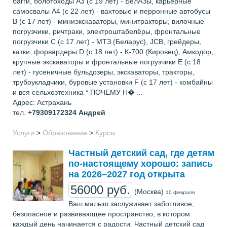
багги, болотоходы A3 (с 19 лет) - БелАЗы, карьерные
самосвалы A4 (с 22 лет) - вахтовые и перронные автобусы
B (с 17 лет) - миниэкскаваторы, минитракторы, вилочные
погрузчики, ричтраки, электроштабелёры, фронтальные
погрузчики C (с 17 лет) - МТЗ (Беларус), JCB, грейдеры,
катки, форвардеры D (с 18 лет) - К-700 (Кировец), Амкодор,
крупные экскаваторы и фронтальные погрузчики E (с 18
лет) - гусеничные бульдозеры, экскаваторы, тракторы,
трубоукладчики, буровые установки F (с 17 лет) - комбайны
и вся сельхозтехника * ПОЧЕМУ Н� ...
Адрес: Астрахань
тел.
+79309172324
Андрей
Услуги
>
Образование
>
Курсы
Частный детский сад, где детям
по-настоящему хорошо: запись
на 2026–2027 год открыта
56000 руб.
(Москва)
10 февраля
Ваш малыш заслуживает заботливое,
безопасное и развивающее пространство, в котором
каждый день начинается с радости. Частный детский сад