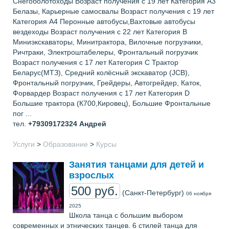
Снегоболотоходы Возраст получения с 19 лет Категория А3
Белазы, Карьерные самосвалы Возраст получения с 19 лет
Категория А4 Перонные автобусы,Вахтовые автобусы
вездеходы Возраст получения с 22 лет Категория В
Миниэкскаваторы, Минитрактора, Вилочные погрузчики,
Ричтраки, Электроштабелеры, Фронтальный погрузчик
Возраст получения с 17 лет Категория С Трактор
Беларус(МТЗ), Средний колёсный экскаватор (JCB),
Фронтальный погрузчик, Грейдеры, Автогрейдер, Каток,
Форвардер Возраст получения с 17 лет Категория D
Большие трактора (К700,Кировец), Большие Фронтальные
пог ...
тел.
+79309172324
Андрей
Услуги
>
Образование
>
Курсы
Занятия танцами для детей и
взрослых
500 руб.
(Санкт-Петербург)
06 ноября
2025
Школа танца с большим выбором
современных и этнических танцев. 6 стилей танца для