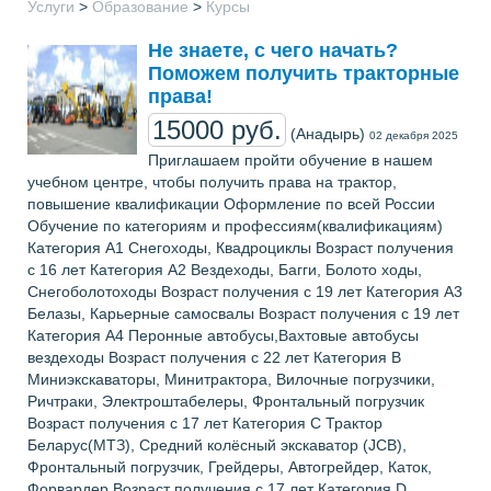
Услуги
>
Образование
>
Курсы
Не знаете, с чего начать?
Поможем получить тракторные
права!
15000 руб.
(Анадырь)
02 декабря 2025
Приглашаем пройти обучение в нашем
учебном центре, чтобы получить права на трактор,
повышение квалификации Оформление по всей России
Обучение по категориям и профессиям(квалификациям)
Категория А1 Снегоходы, Квадроциклы Возраст получения
с 16 лет Категория А2 Вездеходы, Багги, Болото ходы,
Снегоболотоходы Возраст получения с 19 лет Категория А3
Белазы, Карьерные самосвалы Возраст получения с 19 лет
Категория А4 Перонные автобусы,Вахтовые автобусы
вездеходы Возраст получения с 22 лет Категория В
Миниэкскаваторы, Минитрактора, Вилочные погрузчики,
Ричтраки, Электроштабелеры, Фронтальный погрузчик
Возраст получения с 17 лет Категория С Трактор
Беларус(МТЗ), Средний колёсный экскаватор (JCB),
Фронтальный погрузчик, Грейдеры, Автогрейдер, Каток,
Форвардер Возраст получения с 17 лет Категория D