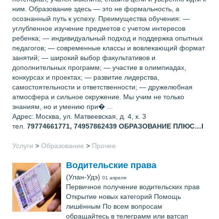
ним. Образование здесь — это не формальность, а
осознанный путь к успеху. Преимущества обучения: —
углубленное изучение предметов с учетом интересов
ребенка; — индивидуальный подход и поддержка опытных
педагогов; — современные классы и вовлекающий формат
занятий; — широкий выбор факультативов и
дополнительных программ; — участие в олимпиадах,
конкурсах и проектах; — развитие лидерства,
самостоятельности и ответственности; — дружелюбная
атмосфера и сильное окружение. Мы учим не только
знаниям, но и умению при� ...
Адрес: Москва, ул. Матвеевская, д. 4, к. 3
тел.
79774661771, 74957862439
ОБРАЗОВАНИЕ ПЛЮС…I
Услуги
>
Образование
>
Прочее
Водительские права
(Улан-Удэ)
01 апреля
Первичное получение водительских прав
Открытие новых категорий Помощь
лишённым По всем вопросам
обращайтесь в телеграмм или ватсап