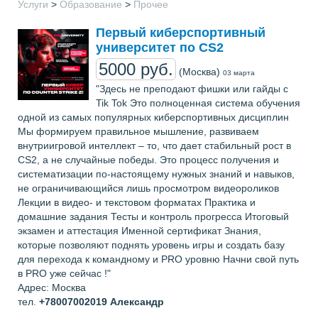
Услуги
>
Образование
>
Прочее
Первый киберспортивный
университет по CS2
5000 руб.
(Москва)
03 марта
"Здесь не преподают фишки или гайды с
Tik Tok Это полноценная система обучения
одной из самых популярных киберспортивных дисциплин
Мы формируем правильное мышление, развиваем
внутриигровой интеллект – то, что дает стабильный рост в
CS2, а не случайные победы. Это процесс получения и
систематизации по-настоящему нужных знаний и навыков,
не ограничивающийся лишь просмотром видеороликов
Лекции в видео- и текстовом форматах Практика и
домашние задания Тесты и контроль прогресса Итоговый
экзамен и аттестация Именной сертификат Знания,
которые позволяют поднять уровень игры и создать базу
для перехода к командному и PRO уровню Начни свой путь
в PRO уже сейчас !"
Адрес: Москва
тел.
+78007002019
Александр