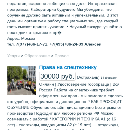
педагогов, искренне любящих свое дело. Интерактивная
программа: Лаборатории будущего Мы убеждены, что
обучение должно быть активным и увлекательным. В этот
день мы организуем работу специальных зон, где каждый
гость сможет принять участие: • Научный экскурс: узнайте о
последних открытиях и пр� ...
Адрес: Москва
тел.
7(977)466-17-71, +7(495)786-24-39
Алексей
Услуги
>
Образование
>
Прочее
Права на спецтехнику
30000 руб.
(Астрахань)
14 февраля
Онлайн | Удостоверение гособразца | Вся
Россия Работа на спецтехнике требует
оформленных прав - мы помогаем сделать
это удобно, официально и дистанционно. * КАК ПРОХОДИТ
ОБУЧЕНИЕ Обучение онлайн, дистанционно Без отрыва от
производства Подходит для любого региона РФ Можно
совмещать с работой * КАТЕГОРИИ И ТЕХНИКА A1 (с 16
лет) - снегоходы, квадроциклы A2 (с 19 лет) — вездеходы,