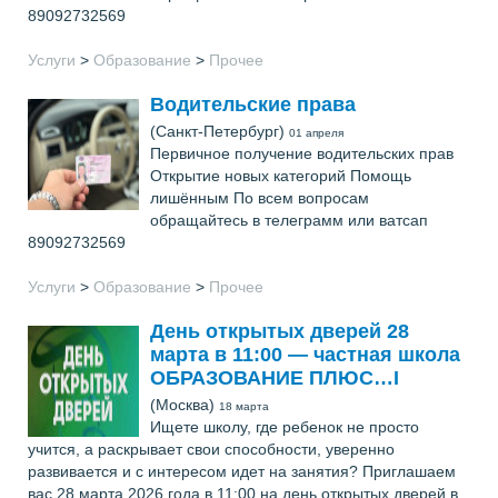
89092732569
Услуги
>
Образование
>
Прочее
Водительские права
(Санкт-Петербург)
01 апреля
Первичное получение водительских прав
Открытие новых категорий Помощь
лишённым По всем вопросам
обращайтесь в телеграмм или ватсап
89092732569
Услуги
>
Образование
>
Прочее
День открытых дверей 28
марта в 11:00 — частная школа
ОБРАЗОВАНИЕ ПЛЮС…I
(Москва)
18 марта
Ищете школу, где ребенок не просто
учится, а раскрывает свои способности, уверенно
развивается и с интересом идет на занятия? Приглашаем
вас 28 марта 2026 года в 11:00 на день открытых дверей в