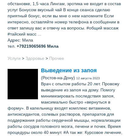
обстановке, 1,5 часа Лингам, эротика не входит в состав
услуг Бонусом вкусный чай В конце сеанса сделаю
приятный бонус, если вы мне о нем напомните Если
интересно, оставляйте номер телефона в сообщении в
ответ запишу вас и отвечу на вопросы. #общий массаж
#тайский масс ...
Адрес: Мила
тел.
+79219065696
Мила
Услуги
>
Здоровье
>
Прочее
Выведение из запоя
(Ростов-на-Дону)
12 августа 2023
Врач с опытом работы 20 лет. Провожу
выведение из запоя на дому. Помогу
минимизировать последствия запоя,
максимально быстро «вернуться в
форму». В капельницу входят комплекс витаминов,
антиоксидантов, солевых растворов, препаратов для
поддержания работы сердечной мышцы, нормализации
работы сосудов головного мозга, печени и почек. Время
процедуры около 40 минут. #А так же: Курсовое лечение,