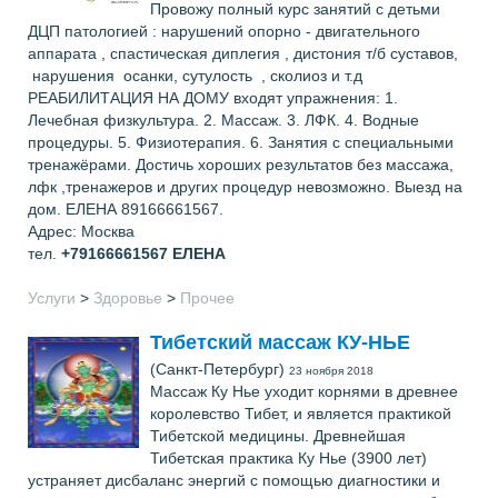
Провожу полный курс занятий с детьми
ДЦП патологией : нарушений опорно - двигательного
аппарата , спастическая диплегия , дистония т/б суставов,
нарушения осанки, сутулоcть , сколиоз и т.д
РЕАБИЛИТАЦИЯ НА ДОМУ входят упражнения: 1.
Лечебная физкультура. 2. Массаж. 3. ЛФК. 4. Водные
процедуры. 5. Физиотерапия. 6. Занятия с специальными
тренажёрами. Достичь хороших результатов без массажа,
лфк ,тренажеров и других процедур невозможно. Выезд на
дом. ЕЛЕНА 89166661567.
Адрес: Москва
тел.
+79166661567
ЕЛЕНА
Услуги
>
Здоровье
>
Прочее
Тибетский массаж КУ-НЬЕ
(Санкт-Петербург)
23 ноября 2018
Массаж Ку Нье уходит корнями в древнее
королевство Тибет, и является практикой
Тибетской медицины. Древнейшая
Тибетская практика Ку Нье (3900 лет)
устраняет дисбаланс энергий с помощью диагностики и