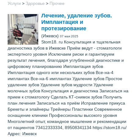
Услуги
>
Здоровье
>
Прочее
Лечение, удаление зубов.
Имплантация и
протезирование
(Ижевск)
07 мая 2025
Stom18. ru Консультация и тщательная
диагностика зубов в Ижевске Приём ведут - стоматологи
экспертного уровня Исключаем риски и гарантируем
результат лечения, благодаря углубленной диагностике и
цифровому планированию Имплантация зубов
Имплантация одного или нескольких зубов Все-на-4
имплантах Все-на-6 имплантах Удаление зубов Простое
удаление зубов Удаление зубов мудрости Удаление
молочных зубов Консультация и диагностика Записаться на
прием к стоматологу Сделать КТ-снимок зубов Получить
план лечения Записаться на приём Исправление прикуса
Брекеты и элайнеры Трейнеры Пластинки Современное
оснащение клиники Профессионалы высокого уровня
Многолетний опыт, командное мышление и рекомендации
от пациентов 73412333334, 89508341134 https://stom18.ru/
Адрес: Ижевск