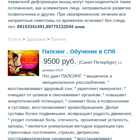
первичной деформации мышц могут присоединиться такие
осложнения, как асимметрия лица, неправильное развитие
позвоночника и другие. При своевременном лечении все
неприятные симптомы со временем исчезают без следа.
тел.
89153341491,89775132044
анна
Услуги
>
Здоровье
>
Прочее
Палсинг . Обучение в СПб
9500 руб.
(Санкт-Петербург)
13
декабря 2019
Что дает ПАЛСИНГ. * мышечное и
эмоциональное расслабление; *
восстанавливает здоровый сон; * укрепляет иммунитет; *
очищает от шлаков и омолаживает организм; * повышает
энергетический потенциал; * снимает боль в позвоночнике
и суставах, восстанавливает кровообращение. Делая
суставы более подвижными, возвращает радость движения;
* уходит головная боль, отечность, хроническая усталость,
запоры; * является уникальным методом коррекции при
стрессовых состояниях, страхах, депрессии,
посттравматическом синдроме; * восстанавливает