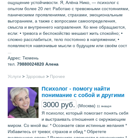
ощущение устойчивости. Я, Алёна Нико, — психолог с
опытом более 20 лет. Работаю с тревожными состояниями,
паническими проявлениями, страхами, эмоциональным
выгоранием, а также с вопросами самоопределения,
смысла и внутреннего направления. Ко мне обращаются,
если: • тревога и беспокойство мешают жить спокойно; •
сложно расслабиться, тело постоянно в напряжении; •
появляются навязчивые мысли о будущем или своём сост
...
Адрес: Тюмень
тел.
79880024820
Алена
Услуги
>
Здоровье
>
Прочее
Психолог - помогу найти
понимание с собой и другими
3000 руб.
(Москва)
11 января
Я психолог, который помогает понять себя
и выстраивать отношения с окружающим
миром. Со мной вы: * Осознаете свои истинные желания *
Избавитесь от тревог, страхов и обид * Обретете
внутреннюю опору * Разрешите сложности в отношениях *