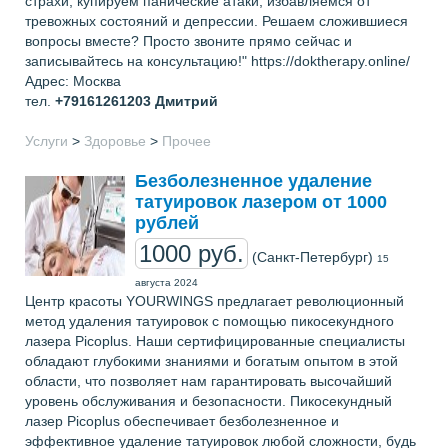
страхи, купируем панические атаки, избавляемся от
тревожных состояний и депрессии. Решаем сложившиеся
вопросы вместе? Просто звоните прямо сейчас и
записывайтесь на консультацию!" https://doktherapy.online/
Адрес: Москва
тел.
+79161261203
Дмитрий
Услуги
>
Здоровье
>
Прочее
Безболезненное удаление
татуировок лазером от 1000
рублей
1000 руб.
(Санкт-Петербург)
15
августа 2024
Центр красоты YOURWINGS предлагает революционный
метод удаления татуировок с помощью пикосекундного
лазера Picoplus. Наши сертифицированные специалисты
обладают глубокими знаниями и богатым опытом в этой
области, что позволяет нам гарантировать высочайший
уровень обслуживания и безопасности. Пикосекундный
лазер Picoplus обеспечивает безболезненное и
эффективное удаление татуировок любой сложности, будь