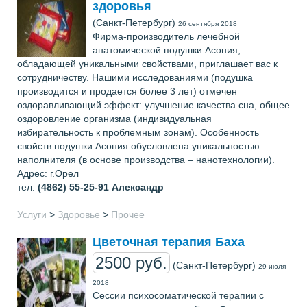
здоровья
(Санкт-Петербург)
26 сентября 2018
Фирма-производитель лечебной
анатомической подушки Асония,
обладающей уникальными свойствами, приглашает вас к
сотрудничеству. Нашими исследованиями (подушка
производится и продается более 3 лет) отмечен
оздоравливающий эффект: улучшение качества сна, общее
оздоровление организма (индивидуальная
избирательность к проблемным зонам). Особенность
свойств подушки Асония обусловлена уникальностью
наполнителя (в основе производства – нанотехнологии).
Адрес: г.Орел
тел.
(4862) 55-25-91
Александр
Услуги
>
Здоровье
>
Прочее
Цветочная терапия Баха
2500 руб.
(Санкт-Петербург)
29 июля
2018
Сессии психосоматической терапии с