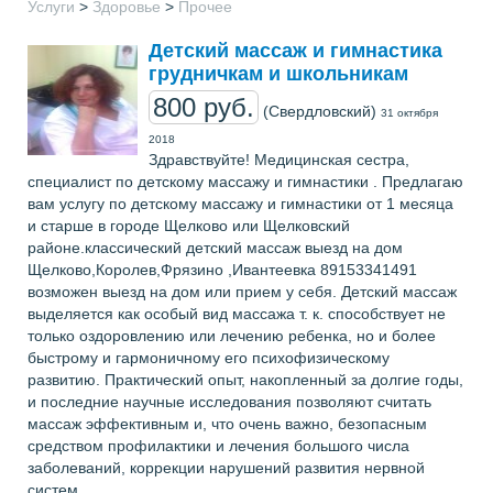
Услуги
>
Здоровье
>
Прочее
Детский массаж и гимнастика
грудничкам и школьникам
800 руб.
(Свердловский)
31 октября
2018
Здравствуйте! Медицинская сестра,
специалист по детскому массажу и гимнастики . Предлагаю
вам услугу по детскому массажу и гимнастики от 1 месяца
и старше в городе Щелково или Щелковский
районе.классический детский массаж выезд на дом
Щелково,Королев,Фрязино ,Ивантеевка 89153341491
возможен выезд на дом или прием у себя. Детский массаж
выделяется как особый вид массажа т. к. способствует не
только оздоровлению или лечению ребенка, но и более
быстрому и гармоничному его психофизическому
развитию. Практический опыт, накопленный за долгие годы,
и последние научные исследования позволяют считать
массаж эффективным и, что очень важно, безопасным
средством профилактики и лечения большого числа
заболеваний, коррекции нарушений развития нервной
систем.