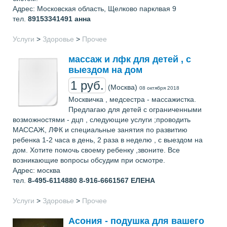
Адрес: Московская область, Щелково парклвая 9
тел.
89153341491
анна
Услуги
>
Здоровье
>
Прочее
массаж и лфк для детей , с
выездом на дом
1 руб.
(Москва)
08 октября 2018
Москвичка , медсестра - массажистка.
Предлагаю для детей с ограниченными
возможностями - дцп , следующие услуги ;проводить
МАССАЖ, ЛФК и специальные занятия по развитию
ребенка 1-2 часа в день, 2 раза в неделю , с выездом на
дом. Хотите помочь своему ребенку ,звоните. Все
возникающие вопросы обсудим при осмотре.
Адрес: москва
тел.
8-495-6114880 8-916-6661567
ЕЛЕНА
Услуги
>
Здоровье
>
Прочее
Асония - подушка для вашего