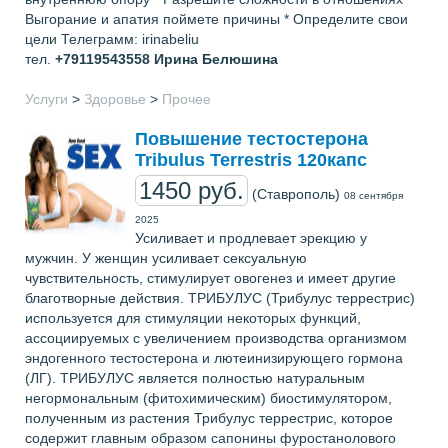
Выгорание и апатия поймете причины * Определите свои
цели Телеграмм: irinabeliu
тел.
+79119543558
Ирина Белюшина
Услуги
>
Здоровье
>
Прочее
Повышение тестостерона
Tribulus Terrestris 120капс
1450 руб.
(Ставрополь)
08 сентября
2025
Усиливает и продлевает эрекцию у
мужчин. У женщин усиливает сексуальную
чувствительность, стимулирует овогенез и имеет другие
благотворные действия. ТРИБУЛУС (Трибулус террестрис)
используется для стимуляции некоторых функций,
ассоциируемых с увеличением производства организмом
эндогенного тестостерона и лютеинизирующего гормона
(ЛГ). ТРИБУЛУС является полностью натуральным
негормональным (фитохимическим) биостимулятором,
полученным из растения Трибулус террестрис, которое
содержит главным образом сапонины фуростанолового