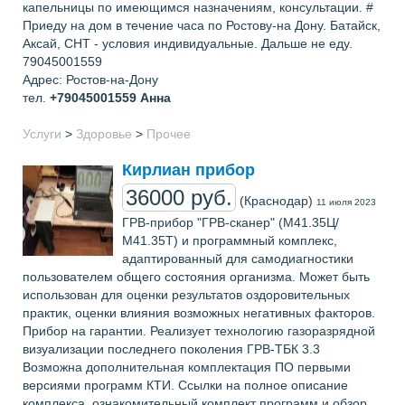
капельницы по имеющимся назначениям, консультации. #
Приеду на дом в течение часа по Ростову-на Дону. Батайск,
Аксай, СНТ - условия индивидуальные. Дальше не еду.
79045001559
Адрес: Ростов-на-Дону
тел.
+79045001559
Анна
Услуги
>
Здоровье
>
Прочее
Кирлиан прибор
36000 руб.
(Краснодар)
11 июля 2023
ГРВ-прибор "ГРВ-сканер" (М41.35Ц/
М41.35Т) и программный комплекс,
адаптированный для самодиагностики
пользователем общего состояния организма. Может быть
использован для оценки результатов оздоровительных
практик, оценки влияния возможных негативных факторов.
Прибор на гарантии. Реализует технологию газоразрядной
визуализации последнего поколения ГРВ-ТБК 3.3
Возможна дополнительная комплектация ПО первыми
версиями программ КТИ. Ссылки на полное описание
комплекса, ознакомительный комплект программ и обзор