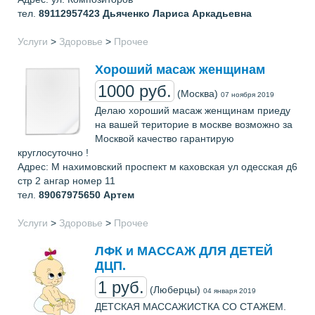
тел.
89112957423
Дьяченко Лариса Аркадьевна
Услуги
>
Здоровье
>
Прочее
Хороший масаж женщинам
1000 руб.
(Москва)
07 ноября 2019
Делаю хороший масаж женщинам приеду
на вашей територие в москве возможно за
Москвой качество гарантирую
круглосуточно !
Адрес: М нахимовский проспект м каховская ул одесская д6
стр 2 ангар номер 11
тел.
89067975650
Артем
Услуги
>
Здоровье
>
Прочее
ЛФК и МАССАЖ ДЛЯ ДЕТЕЙ
ДЦП.
1 руб.
(Люберцы)
04 января 2019
ДЕТСКАЯ МАССАЖИСТКА СО СТАЖЕМ.