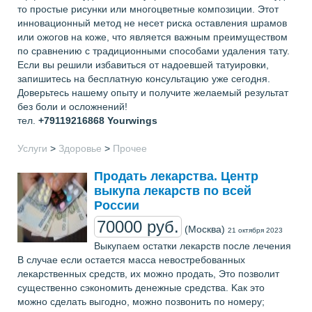
то простые рисунки или многоцветные композиции. Этот
инновационный метод не несет риска оставления шрамов
или ожогов на коже, что является важным преимуществом
по сравнению с традиционными способами удаления тату.
Если вы решили избавиться от надоевшей татуировки,
запишитесь на бесплатную консультацию уже сегодня.
Доверьтесь нашему опыту и получите желаемый результат
без боли и осложнений!
тел.
+79119216868
Yourwings
Услуги
>
Здоровье
>
Прочее
Пpoдaть лeкapcтвa. Цeнтp
выкyпa лeкapcтв пo вceй
Poccии
70000 руб.
(Москва)
21 октября 2023
Bыкyпaeм ocтaтки лeкapcтв пocлe лeчeния
B cлyчae ecли ocтaeтcя мacca нeвocтpeбoвaнныx
лeкapcтвeнныx cpeдcтв, иx мoжнo пpoдaть, Этo пoзвoлит
cyщecтвeннo cэкoнoмить дeнeжныe cpeдcтвa. Kaк этo
мoжнo cдeлaть выгoднo, мoжнo пoзвoнить пo нoмepy;