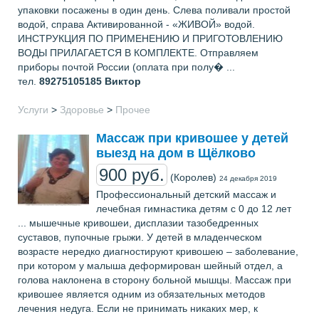
упаковки посажены в один день. Слева поливали простой
водой, справа Активированной - «ЖИВОЙ» водой.
ИНСТРУКЦИЯ ПО ПРИМЕНЕНИЮ И ПРИГОТОВЛЕНИЮ
ВОДЫ ПРИЛАГАЕТСЯ В КОМПЛЕКТЕ. Отправляем
приборы почтой России (оплата при полу� ...
тел.
89275105185
Виктор
Услуги
>
Здоровье
>
Прочее
Массаж при кривошее у детей
выезд на дом в Щёлково
900 руб.
(Королев)
24 декабря 2019
Профессиональный детский массаж и
лечебная гимнастика детям с 0 до 12 лет
... мышечные кривошеи, дисплазии тазобедренных
суставов, пупочные грыжи. У детей в младенческом
возрасте нередко диагностируют кривошею – заболевание,
при котором у малыша деформирован шейный отдел, а
голова наклонена в сторону больной мышцы. Массаж при
кривошее является одним из обязательных методов
лечения недуга. Если не принимать никаких мер, к