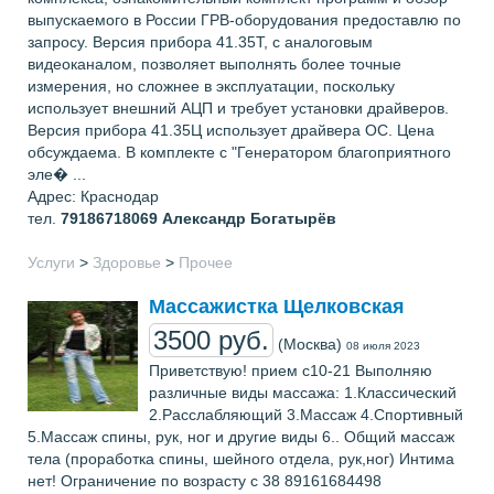
выпускаемого в России ГРВ-оборудования предоставлю по
запросу. Версия прибора 41.35Т, с аналоговым
видеоканалом, позволяет выполнять более точные
измерения, но сложнее в эксплуатации, поскольку
использует внешний АЦП и требует установки драйверов.
Версия прибора 41.35Ц использует драйвера ОС. Цена
обсуждаема. В комплекте с "Генератором благоприятного
эле� ...
Адрес: Краснодар
тел.
79186718069
Александр Богатырёв
Услуги
>
Здоровье
>
Прочее
Массажистка Щелковская
3500 руб.
(Москва)
08 июля 2023
Приветствую! прием с10-21 Выполняю
различные виды массажа: 1.Классический
2.Расслабляющий 3.Массаж 4.Спортивный
5.Массаж спины, рук, ног и другие виды 6.. Общий массаж
тела (проработка спины, шейного отдела, рук,ног) Интима
нет! Ограничение по возрасту с 38 89161684498