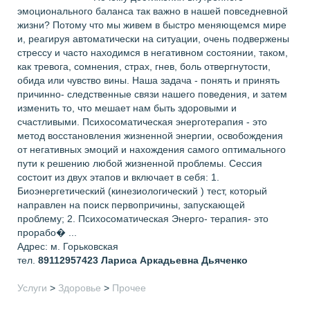
эмоционального баланса так важно в нашей повседневной
жизни? Потому что мы живем в быстро меняющемся мире
и, реагируя автоматически на ситуации, очень подвержены
стрессу и часто находимся в негативном состоянии, таком,
как тревога, сомнения, страх, гнев, боль отвергнутости,
обида или чувство вины. Наша задача - понять и принять
причинно- следственные связи нашего поведения, и затем
изменить то, что мешает нам быть здоровыми и
счастливыми. Психосоматическая энерготерапия - это
метод восстановления жизненной энергии, освобождения
от негативных эмоций и нахождения самого оптимального
пути к решению любой жизненной проблемы. Сессия
состоит из двух этапов и включает в себя: 1.
Биоэнергетический (кинезиологический ) тест, который
направлен на поиск первопричины, запускающей
проблему; 2. Психосоматическая Энерго- терапия- это
прорабо� ...
Адрес: м. Горьковская
тел.
89112957423
Лариса Аркадьевна Дьяченко
Услуги
>
Здоровье
>
Прочее