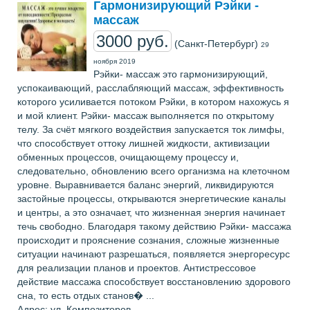
Гармонизирующий Рэйки -
массаж
3000 руб.
(Санкт-Петербург)
29
ноября 2019
Рэйки- массаж это гармонизирующий,
успокаивающий, расслабляющий массаж, эффективность
которого усиливается потоком Рэйки, в котором нахожусь я
и мой клиент. Рэйки- массаж выполняется по открытому
телу. За счёт мягкого воздействия запускается ток лимфы,
что способствует оттоку лишней жидкости, активизации
обменных процессов, очищающему процессу и,
следовательно, обновлению всего организма на клеточном
уровне. Выравнивается баланс энергий, ликвидируются
застойные процессы, открываются энергетические каналы
и центры, а это означает, что жизненная энергия начинает
течь свободно. Благодаря такому действию Рэйки- массажа
происходит и прояснение сознания, сложные жизненные
ситуации начинают разрешаться, появляется энергоресурс
для реализации планов и проектов. Антистрессовое
действие массажа способствует восстановлению здорового
сна, то есть отдых станов� ...
Адрес: ул. Композиторов