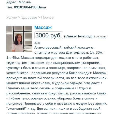
Адрес: Москва
тел.
89161684498
Вика
Услуги
>
Здоровье
>
Прочее
Массаж
3000 руб.
(Санкт-Петербург)
20 июня
2023
Антистрессовый, тайский массаж от
опытного мастера Длительность 1ч. 30м. -
1ч. 45м. Массаж подходит для тех, кто много работает,
сидит за компьютером, при эмоциональном выгорании,
чувствует боль в спине и пояснице, напряжение в мышцах,
хочет быстро наполниться ресурсом Как проходит: Массаж
проходит на плотной поверхности, на все тело в спокойной
медитативной обстановке, в удобной одежде. Что дает: •
Сделаю ваше тело легким и подвижным • Отдых и
расслабление, снимаем тонус мышц, рассасываются блоки
• Гибкое тело, ровная осанка, убираем боль в спине и
пояснице Принимаю у себя и выезжаю к людям Без эрoтик,
"окончаний" и т.д. Для записи пишите в сообщения свой
номер телефона, в ответ я расскажу детали и отвечу на