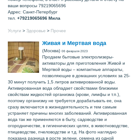
ваши вопросы 79219065696
Адрес: Санкт-Петербург
тел.
+79219065696
Мила
Услуги
>
Здоровье
>
Прочее
Живая и Мертвая вода
(Москва)
06 февраля 2023
Продаем бытовые электролизеры-
активаторы для приготовления Живой и
Мертвой воды – компактные аппараты,
позволяющие в домашних условиях за 25-
30 минут получить 1,5 литров активированной воды.
Активированная вода обладает свойствами близкими
свойствам жидкостей организма (крови, лимфы и т.п.),
поэтому организму не требуется дорабатывать ее, она
сразу включается в жизнедеятельность и тем самым
устраняет причины многих заболеваний. Активированная
вода так же применяются в быту, садоводстве и
огородничестве, в гигиенических целях, в животноводстве,
птицеводстве, пчеловодстве и т.д. На фото наглядно
показана разница в росте зелени, семена из одной