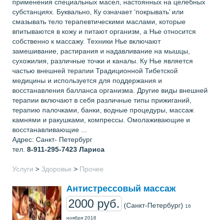
применения специальных масел, настоянных на целебных
субстанциях. Буквально, Ку означает ‘покрывать’ или
смазывать тело терапевтическими маслами, которые
впитываются в кожу и питают организм, а Нье относится
собственно к массажу. Техники Нье включают
замешивание, растирания и надавливание на мышцы,
сухожилия, различные точки и каналы. Ку Нье является
частью внешней терапии Традиционной Тибетской
медицины и используется для поддержания и
восстанавления балланса организма. Другие виды внешней
терапии включают в себя различные типы прижиганий,
терапию палочками, банки, водные процедуры, массаж
камнями и ракушками, компрессы. Омолаживающие и
восстанавливающие ...
Адрес: Санкт- Петербург
тел.
8-911-295-7423
Лариса
Услуги
>
Здоровье
>
Прочее
Антистрессовый массаж
2000 руб.
(Санкт-Петербург)
16
ноября 2018