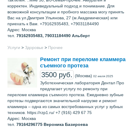
тактилен. ..Мне 50, в/о-семья-прочее. Аккуратен и
корректен. Индивидуальный подход и понимание. Для
возможной консультации и пробного массажа могу принять
Вас на ул.Дмитрия Ульянова, 27 (м.Академическая) или
приехать к Вам. +79162935483, +79031184490
Адрес: Москва
тел.
79162935483, 79031184490
Альберт
Услуги
>
Здоровье
>
Прочее
Ремонт при переломе кламмера
съемного протеза
3500 руб.
(Москва)
02 июля 2025
Зуботехническая лаборатория Дентал Про
предлагает услугу по ремонту при
переломе кламмера съемного протеза. Ежедневно зубные
протезы подвергаются значительной нагрузке и ремонт
кламмера – одна из самых востребованных услуг у зубных
техников. https://rzp1.ru/ +7 (916) 429 67 75
Адрес: Москва
тел.
79164296775
Вероника Базироева