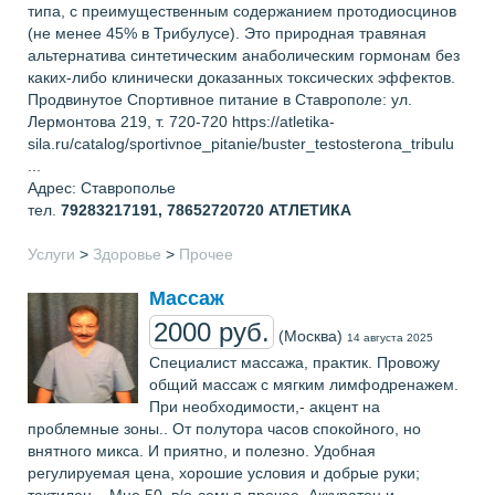
типа, с преимущественным содержанием протодиосцинов
(не менее 45% в Трибулусе). Это природная травяная
альтернатива синтетическим анаболическим гормонам без
каких-либо клинически доказанных токсических эффектов.
Продвинутое Спортивное питание в Ставрополе: ул.
Лермонтова 219, т. 720-720 https://atletika-
sila.ru/catalog/sportivnoe_pitanie/buster_testosterona_tribulu
...
Адрес: Ставрополье
тел.
79283217191, 78652720720
АТЛЕТИКА
Услуги
>
Здоровье
>
Прочее
Массаж
2000 руб.
(Москва)
14 августа 2025
Специалист массажа, практик. Провожу
общий массаж с мягким лимфодренажем.
При необходимости,- акцент на
проблемные зоны.. От полутора часов спокойного, но
внятного микса. И приятно, и полезно. Удобная
регулируемая цена, хорошие условия и добрые руки;