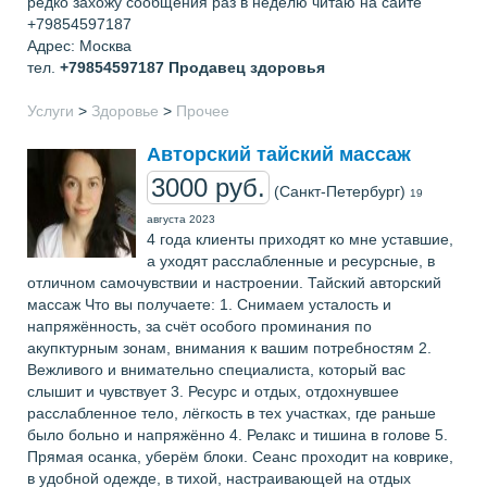
редко захожу сообщения раз в неделю читаю на сайте
+79854597187
Адрес: Москва
тел.
+79854597187
Продавец здоровья
Услуги
>
Здоровье
>
Прочее
Авторский тайский массаж
3000 руб.
(Санкт-Петербург)
19
августа 2023
4 года клиенты приходят ко мне уставшие,
а уходят расслабленные и ресурсные, в
отличном самочувствии и настроении. Тайский авторский
массаж Что вы получаете: 1. Снимаем усталость и
напряжённость, за счёт особого проминания по
акупктурным зонам, внимания к вашим потребностям 2.
Вежливого и внимательно специалиста, который вас
слышит и чувствует 3. Ресурс и отдых, отдохнувшее
расслабленное тело, лёгкость в тех участках, где раньше
было больно и напряжённо 4. Релакс и тишина в голове 5.
Прямая осанка, уберём блоки. Сеанс проходит на коврике,
в удобной одежде, в тихой, настраивающей на отдых